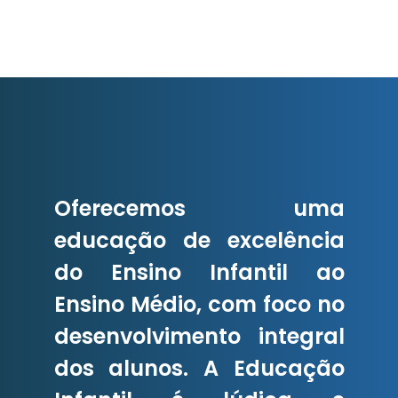
Oferecemos uma
educação de excelência
do Ensino Infantil ao
Ensino Médio, com foco no
desenvolvimento integral
dos alunos. A Educação