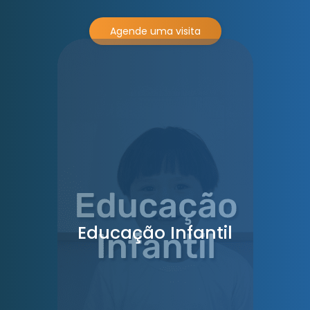
Agende uma visita
Educação Infantil