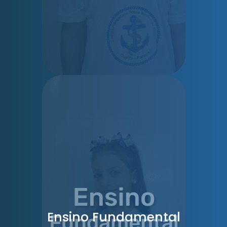
Ensino Fundamental