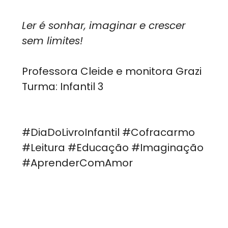
Ler é sonhar, imaginar e crescer
sem limites!
Professora Cleide e monitora Grazi
Turma: Infantil 3
#DiaDoLivroInfantil #Cofracarmo
#Leitura #Educação #Imaginação
#AprenderComAmor