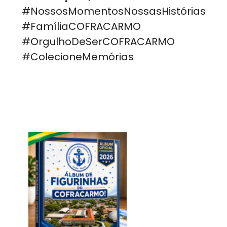
#NossosMomentosNossasHistórias
#FamíliaCOFRACARMO
#OrgulhoDeSerCOFRACARMO
#ColecioneMemórias